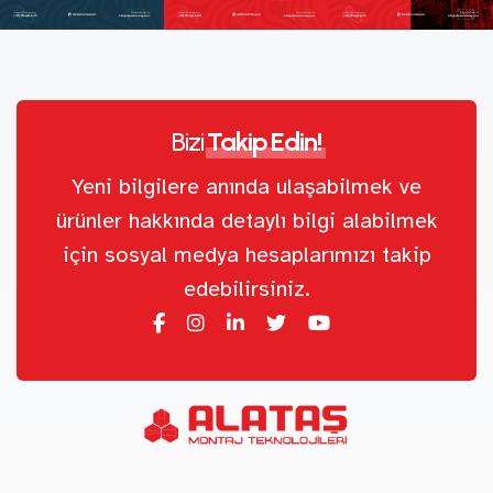
Bizi
Takip Edin!
Yeni bilgilere anında ulaşabilmek ve
ürünler hakkında detaylı bilgi alabilmek
için sosyal medya hesaplarımızı takip
edebilirsiniz.