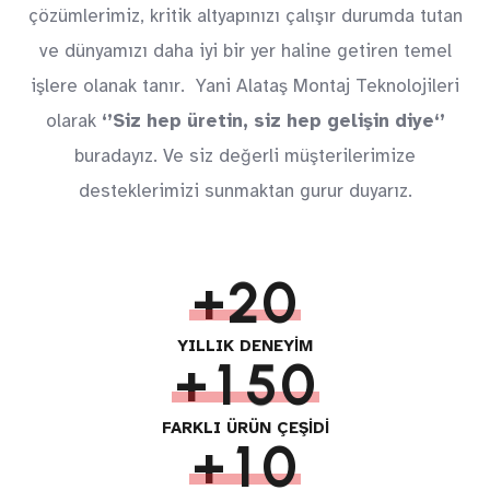
çözümlerimiz, kritik altyapınızı çalışır durumda tutan
ve dünyamızı daha iyi bir yer haline getiren temel
0
işlere olanak tanır. Yani Alataş Montaj Teknolojileri
olarak
‘’Siz hep üretin, siz hep gelişin diye‘’
1
buradayız. Ve siz değerli müşterilerimize
0
desteklerimizi sunmaktan gurur duyarız.
2
1
3
+
2
0
0
4
3
1
YILLIK DENEYİM
+
1
5
0
0
4
2
2
6
1
FARKLI ÜRÜN ÇEŞİDİ
+
1
0
5
3