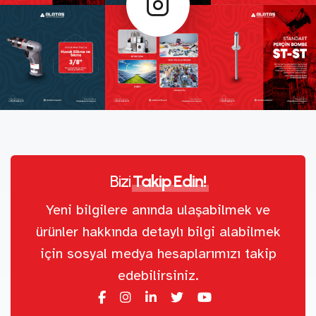
Bizi
Takip Edin!
Yeni bilgilere anında ulaşabilmek ve
ürünler hakkında detaylı bilgi alabilmek
için sosyal medya hesaplarımızı takip
edebilirsiniz.