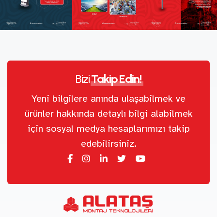
Bizi
Takip Edin!
Yeni bilgilere anında ulaşabilmek ve
ürünler hakkında detaylı bilgi alabilmek
için sosyal medya hesaplarımızı takip
edebilirsiniz.