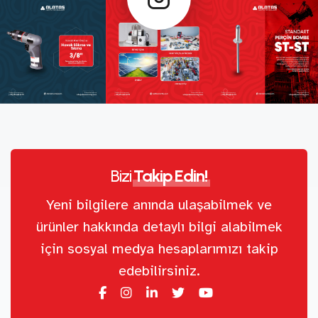
Bizi
Takip Edin!
Yeni bilgilere anında ulaşabilmek ve
ürünler hakkında detaylı bilgi alabilmek
için sosyal medya hesaplarımızı takip
edebilirsiniz.