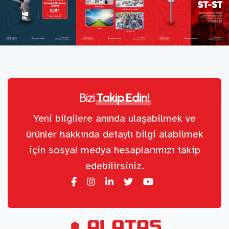
Bizi
Takip Edin!
Yeni bilgilere anında ulaşabilmek ve
ürünler hakkında detaylı bilgi alabilmek
için sosyal medya hesaplarımızı takip
edebilirsiniz.