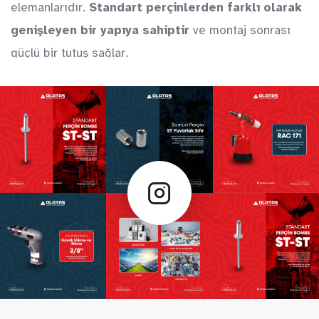
elemanlarıdır.
Standart perçinlerden farklı olarak
genişleyen bir yapıya sahiptir
ve montaj sonrası
güçlü bir tutuş sağlar.
Bu perçinlerin en büyük avantajları şunlardır:
Yüksek mukavemet
: Mekanik dayanıklılığı
sayesinde ağır yükler altında bile güvenle
kullanılabilir.
Titreşime dayanıklı
: Zamanla gevşeme yapmaz,
böylece bağlantılar uzun ömürlü olur.
Kauçuk ve plastik malzemelerle uyumluluk
:
Özellikle kauçuk ve plastik malzemelerin sac
yüzeylere güçlü bir şekilde bağlanmasını
sağlayan özel bir tutunma mekanizmasına
sahiptir.