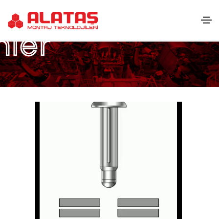
ix
nler