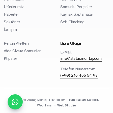
malzemeleri birleştirebilecek geniş bir yelpazeye
Ürünlerimiz
Somunlu Perçinler
sahiptir.
Haberler
Kaynak Saplamalar
Korozyona Dayanıklılık
: Özellikle paslanmaz çelik
Sektörler
Self Clinching
versiyonları, dış ortam koşullarında uzun ömürlüdür.
İletişim
Plastik ve kauçuk entegrasyonu
:
Özel
Bize Ulaşın
Perçin Aletleri
tasarımı sayesinde plastik veya kauçuk
Vida Civata Somunlar
E-Mail
malzemelerin sac yüzeylere daha sağlam
Klipsler
info@alatasmontaj.com
tutunmasını sağlar.
Telefon Numaramız
Bu özellikleri sayesinde
Bulbfix perçinler, farklı
(+90) 216 465 54 98
malzemelerin birleşmesini sağlayarak
pek çok
sektörde kendine yer bulmaktadır.
3. Bulbfix Perçinlerin Kullanım
© 2025 Alataş Montaj Teknolojileri | Tüm Hakları Saklıdır.
Web Tasarım
WebStudio
Alanları